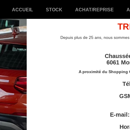
ACCUEIL
STOCK
ACHAT/REPRISE
A
TR
Depuis plus de 25 ans, nous sommes vo
Chaussée
6061 Mo
A proximité du Shopping
Té
GS
E-mail
Hor